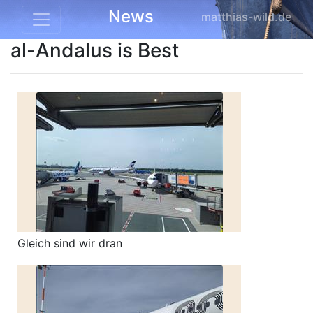
News
matthias-wild.de
al-Andalus is Best
Gleich sind wir dran