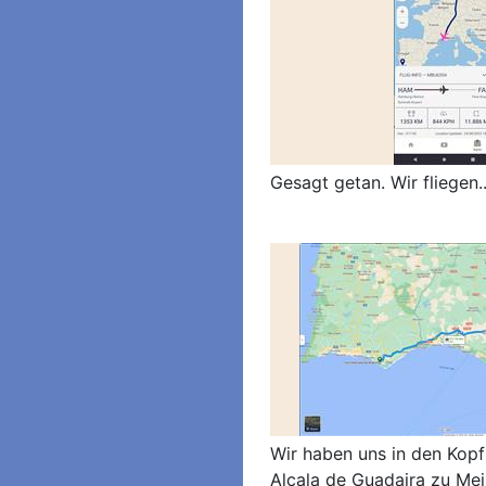
Gesagt getan. Wir fliegen..
Wir haben uns in den Kopf 
Alcala de Guadaira zu Mej