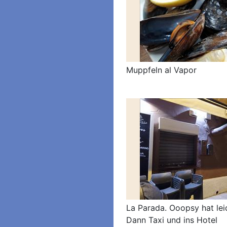
Muppfeln al Vapor
La Parada. Ooopsy hat lei
Dann Taxi und ins Hotel