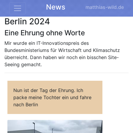
News
matthias-wild.de
Berlin 2024
Eine Ehrung ohne Worte
Mir wurde ein IT-Innovationspreis des
Bundesministeriums für Wirtschaft und Klimaschutz
überreicht. Dann haben wir noch ein bisschen Site-
Seeing gemacht.
Nun ist der Tag der Ehrung. Ich
packe meine Tochter ein und fahre
nach Berlin