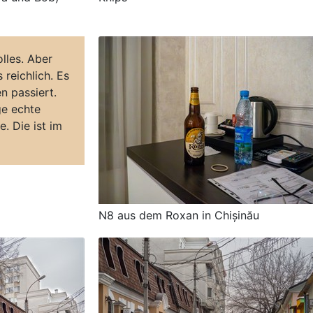
olles. Aber
reichlich. Es
n passiert.
ge echte
e. Die ist im
N8 aus dem Roxan in Chișinău