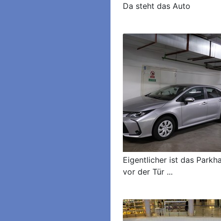
Da steht das Auto
Eigentlicher ist das Parkha
vor der Tür ...