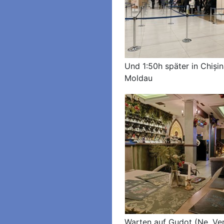
Und 1:50h später in Chișin
Moldau
Warten auf Gudot (Ne, Ve