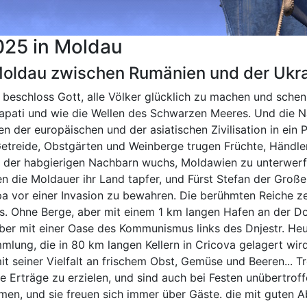
25 in Moldau
Moldau zwischen Rumänien und der Ukra
 beschloss Gott, alle Völker glücklich zu machen und schen
Capati und wie die Wellen des Schwarzen Meeres. Und die 
n der europäischen und der asiatischen Zivilisation in ein
etreide, Obstgärten und Weinberge trugen Früchte, Händl
 der habgierigen Nachbarn wuchs, Moldawien zu unterwerfe
en die Moldauer ihr Land tapfer, und Fürst Stefan der Gro
a vor einer Invasion zu bewahren. Die berühmten Reiche ze
s. Ohne Berge, aber mit einem 1 km langen Hafen an der Do
ber mit einer Oase des Kommunismus links des Dnjestr. Heut
ung, die in 80 km langen Kellern in Cricova gelagert wird
 mit seiner Vielfalt an frischem Obst, Gemüse und Beeren...
he Erträge zu erzielen, und sind auch bei Festen unübertrof
en, und sie freuen sich immer über Gäste. die mit guten 