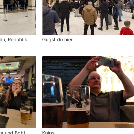
ău, Republik
Gugst du hier
ra und Bob)
Knips