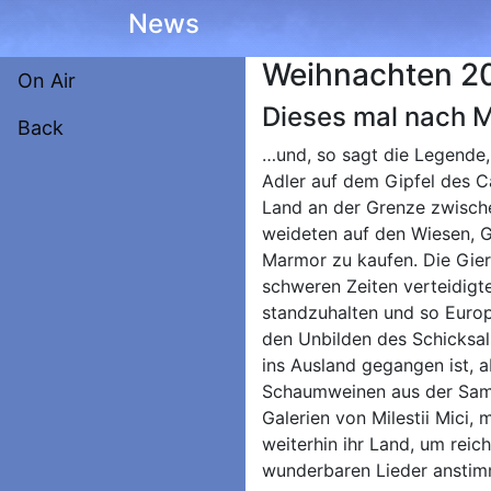
News
Weihnachten 20
On Air
Dieses mal nach 
Back
…und, so sagt die Legende,
Adler auf dem Gipfel des 
Land an der Grenze zwische
weideten auf den Wiesen, G
Marmor zu kaufen. Die Gier
schweren Zeiten verteidigt
standzuhalten und so Europ
den Unbilden des Schicksal
ins Ausland gegangen ist, a
Schaumweinen aus der Samml
Galerien von Milestii Mici,
weiterhin ihr Land, um reic
wunderbaren Lieder anstimm