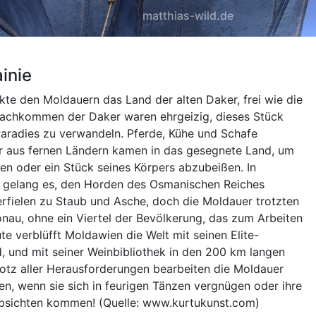
matthias-wild.de
inie
kte den Moldauern das Land der alten Daker, frei wie die
Nachkommen der Daker waren ehrgeizig, dieses Stück
 Paradies zu verwandeln. Pferde, Kühe und Schafe
er aus fernen Ländern kamen in das gesegnete Land, um
n oder ein Stück seines Körpers abzubeißen. In
ße gelang es, den Horden des Osmanischen Reiches
rfielen zu Staub und Asche, doch die Moldauer trotzten
nau, ohne ein Viertel der Bevölkerung, das zum Arbeiten
e verblüfft Moldawien die Welt mit seinen Elite-
, und mit seiner Weinbibliothek in den 200 km langen
 Trotz aller Herausforderungen bearbeiten die Moldauer
fen, wenn sie sich in feurigen Tänzen vergnügen oder ihre
Absichten kommen! (Quelle: www.kurtukunst.com)