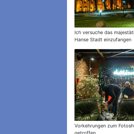
Ich versuche das majestäti
Hanse Stadt einzufangen
Vorkehrungen zum Fotosh
getroffen