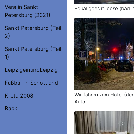
Vera in Sankt
Equal goes it loose (bad 
Petersburg (2021)
Sankt Petersburg (Teil
2)
Sankt Petersburg (Teil
1)
LeipzigeinundLeipzig
Fußball in Schottland
Wir fahren zum Hotel (der 
Kreta 2008
Auto)
Back