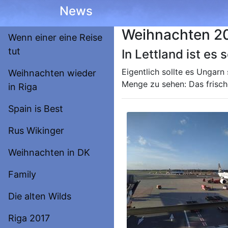
News
Weihnachten 2
Wenn einer eine Reise
tut
In Lettland ist es
Eigentlich sollte es Ungar
Weihnachten wieder
Menge zu sehen: Das frische
in Riga
Spain is Best
Rus Wikinger
Weihnachten in DK
Family
Die alten Wilds
Riga 2017