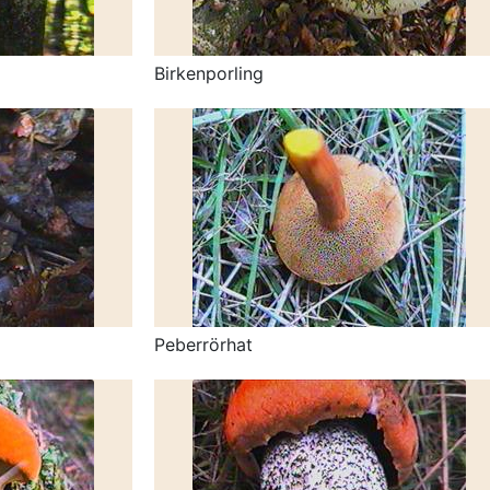
Birkenporling
Peberrörhat