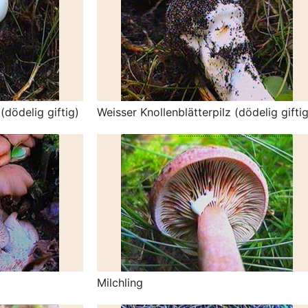
(dödelig giftig)
Weisser Knollenblätterpilz (dödelig giftig
Milchling