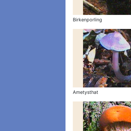
Birkenporling
Ametysthat