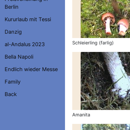
Berlin
Kururlaub mit Tessi
Danzig
Schleierling (farlig)
al-Andalus 2023
Bella Napoli
Endlich wieder Messe
Family
Back
Amanita