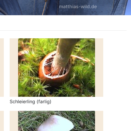
matthias-wild.de
Schleierling (farlig)