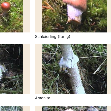
Schleierling (farlig)
Amanita